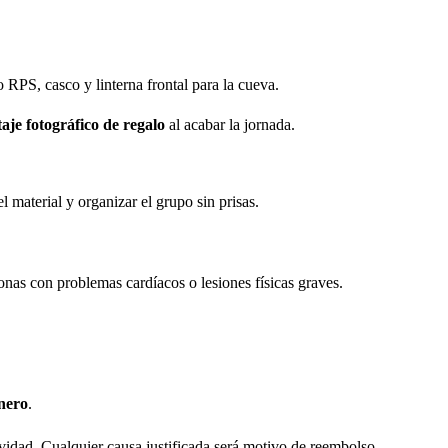
RPS, casco y linterna frontal para la cueva.
aje fotográfico de regalo
al acabar la jornada.
el material y organizar el grupo sin prisas.
as con problemas cardíacos o lesiones físicas graves.
nero
.
tividad. Cualquier causa justificada será motivo de reembolso.