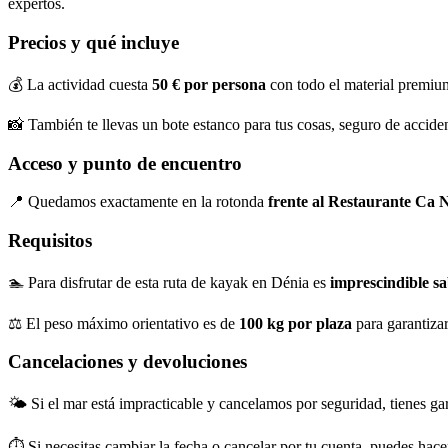
expertos.
Precios y qué incluye
💰 La actividad cuesta
50 € por persona
con todo el material premium
📸 También te llevas un bote estanco para tus cosas, seguro de accide
Acceso y punto de encuentro
📍 Quedamos exactamente en la rotonda
frente al Restaurante Ca 
Requisitos
🏊 Para disfrutar de esta ruta de kayak en Dénia es
imprescindible s
⚖️ El peso máximo orientativo es de
100 kg por plaza
para garantizar
Cancelaciones y devoluciones
🌤️ Si el mar está impracticable y cancelamos por seguridad, tienes ga
⏱️ Si necesitas cambiar la fecha o cancelar por tu cuenta, puedes hac