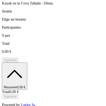
Kayak en la Cova Tallada - Dènia
Sesión
Elige un horario
Participantes
0
pax
Total
0,00 €
Siguiente
Resumen
0,00 €
Total
0,00 €
Siguiente
Powered by
Lueira 🦦