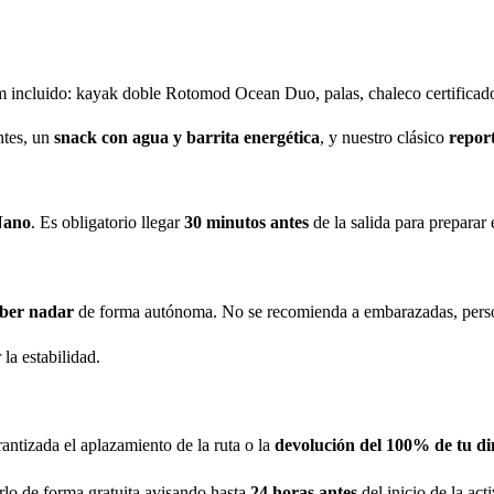
 incluido: kayak doble Rotomod Ocean Duo, palas, chaleco certificado 
ntes, un
snack con agua y barrita energética
, y nuestro clásico
report
Nano
. Es obligatorio llegar
30 minutos antes
de la salida para preparar 
aber nadar
de forma autónoma. No se recomienda a embarazadas, person
 la estabilidad.
rantizada el aplazamiento de la ruta o la
devolución del 100% de tu di
erlo de forma gratuita avisando hasta
24 horas antes
del inicio de la ac